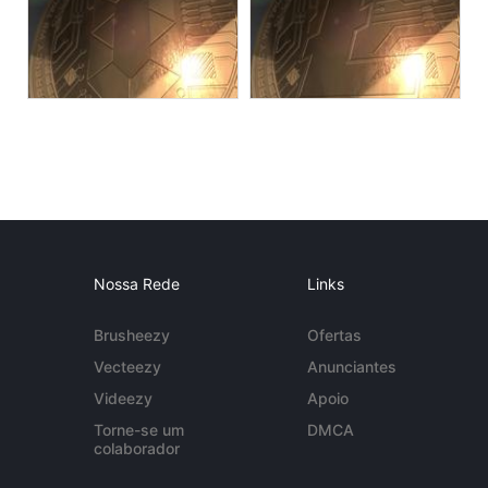
Nossa Rede
Links
Brusheezy
Ofertas
Vecteezy
Anunciantes
Videezy
Apoio
Torne-se um
DMCA
colaborador