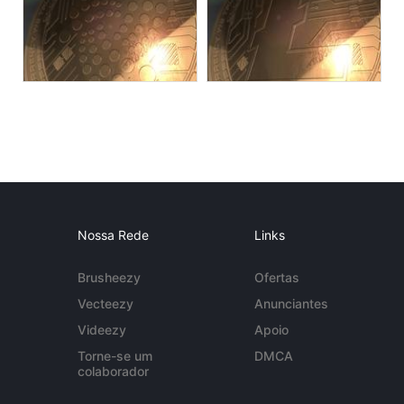
Nossa Rede
Links
Brusheezy
Ofertas
Vecteezy
Anunciantes
Videezy
Apoio
Torne-se um
DMCA
colaborador