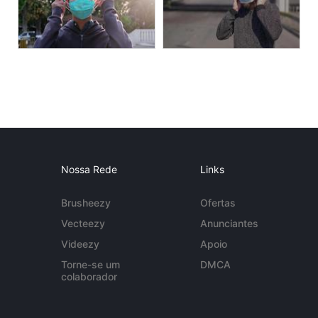
Nossa Rede
Links
Brusheezy
Ofertas
Vecteezy
Anunciantes
Videezy
Apoio
Torne-se um
DMCA
colaborador