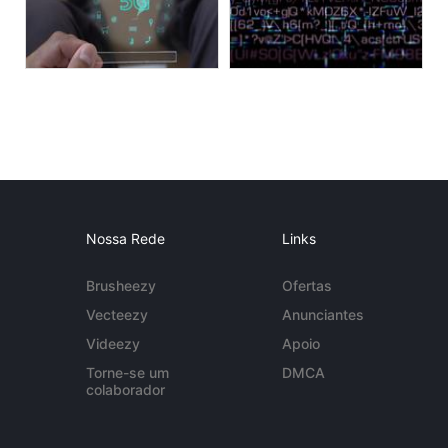
Nossa Rede
Links
Brusheezy
Ofertas
Vecteezy
Anunciantes
Videezy
Apoio
Torne-se um
DMCA
colaborador