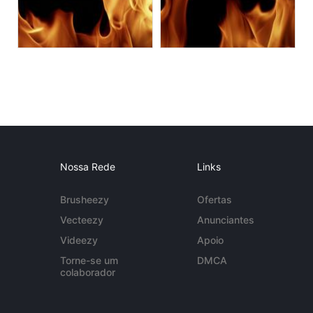
Nossa Rede
Links
Brusheezy
Ofertas
Vecteezy
Anunciantes
Videezy
Apoio
Torne-se um
DMCA
colaborador