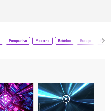
Perspectiva
Moderno
Esférico
Espaço
Futuro