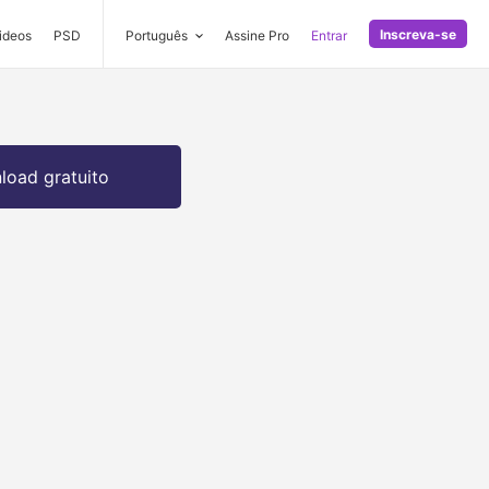
Inscreva-se
ideos
PSD
Português
Assine Pro
Entrar
oad gratuito