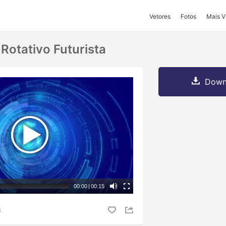
Vetores
Fotos
Mais V
 Rotativo Futurista
Downl
00:00
|
00:15
S