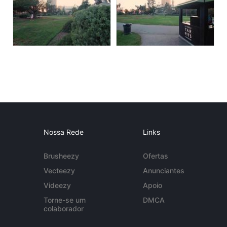
Nossa Rede
Links
Brusheezy
Ofertas
Vecteezy
Anunciantes
Videezy
Apoio
Torne-se um
DMCA
colaborador