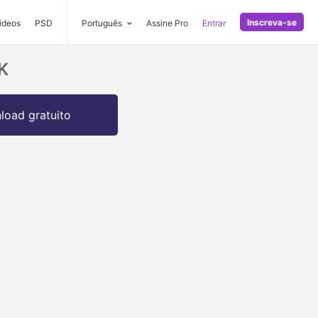
Inscreva-se
ideos
PSD
Português
Assine Pro
Entrar
K
oad gratuito