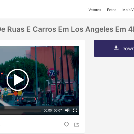
Vetores
Fotos
Mais V
 De Ruas E Carros Em Los Angeles Em 4
Downl
00:00
|
00:07
S