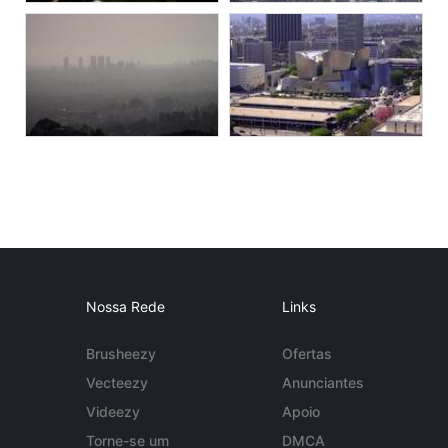
Nossa Rede
Links
Brusheezy
Ofertas
Vecteezy
Anunciantes
Videezy
Apoio
Torne-se um
DMCA