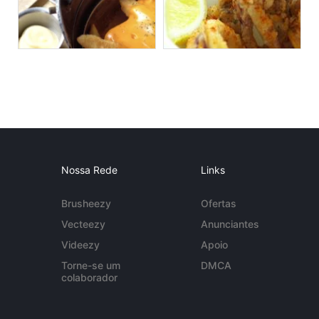
Nossa Rede
Links
Brusheezy
Ofertas
Vecteezy
Anunciantes
Videezy
Apoio
Torne-se um
DMCA
colaborador