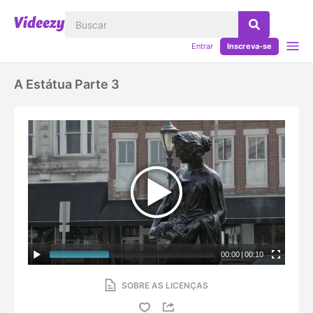
Entrar
Inscreva-se
A Estátua Parte 3
00:00
|
00:10
SOBRE AS LICENÇAS