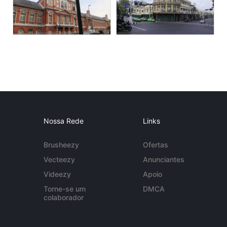
Nossa Rede
Links
Brusheezy
Ofertas
Vecteezy
Anunciantes
Videezy
Apoio
Torne-se um
DMCA
colaborador