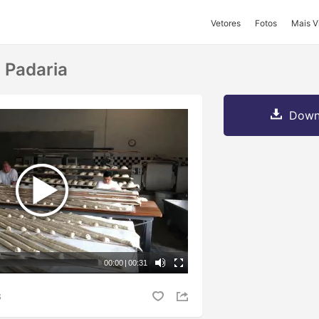
Vetores
Fotos
Mais V
 Padaria
Downl
00:00
|
00:31
S