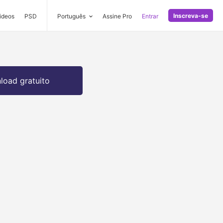
Inscreva-se
ideos
PSD
Português
Assine Pro
Entrar
oad gratuito