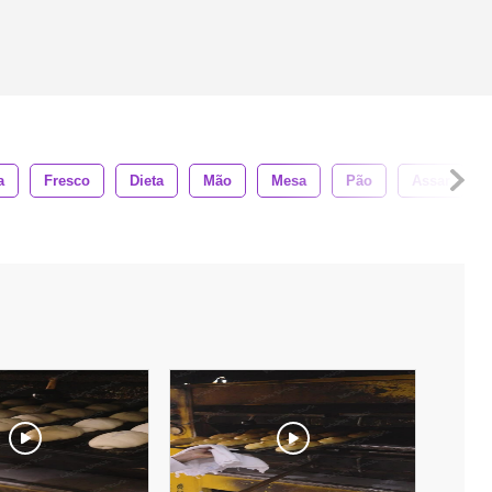
a
Fresco
Dieta
Mão
Mesa
Pão
Assar