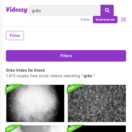
echar
Entrar
Inscreva-se
Filme
Filters
Grão Vídeo De Stock
1.473 royalty free stock videos matching
grão