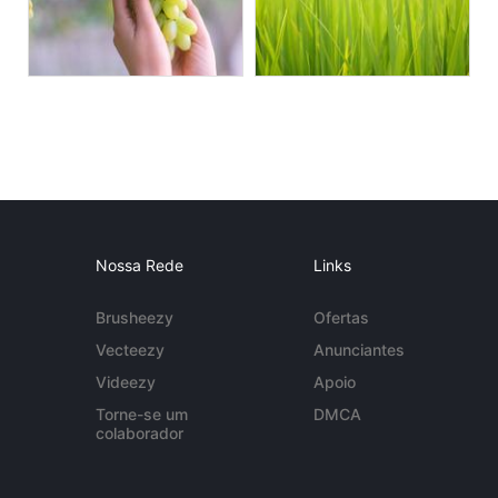
Nossa Rede
Links
Brusheezy
Ofertas
Vecteezy
Anunciantes
Videezy
Apoio
Torne-se um
DMCA
colaborador