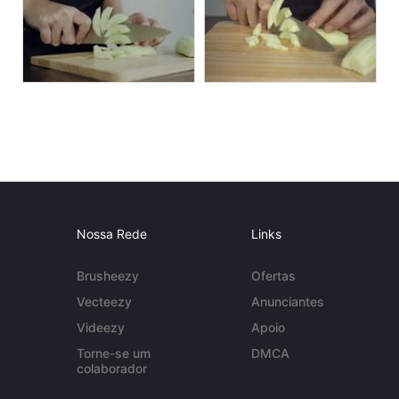
Nossa Rede
Links
Brusheezy
Ofertas
Vecteezy
Anunciantes
Videezy
Apoio
Torne-se um
DMCA
colaborador