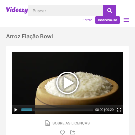
Entrar
Inscreva-se
Arroz Fiação Bowl
00:00
|
00:20
SOBRE AS LICENÇAS