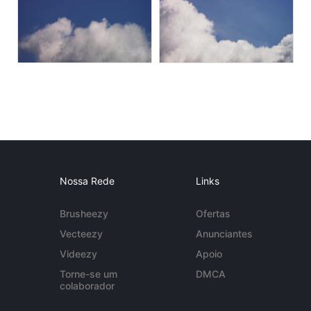
Nossa Rede
Links
Brusheezy
Ofertas
Vecteezy
Anunciantes
Videezy
Apoio
Torne-se um
DMCA
colaborador