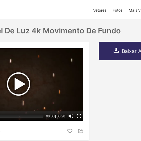
Vetores
Fotos
Mais V
el De Luz 4k Movimento De Fundo
Baixar A
00:00
|
00:20
S