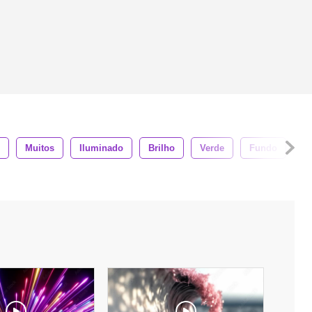
Muitos
Iluminado
Brilho
Verde
Fundo
3