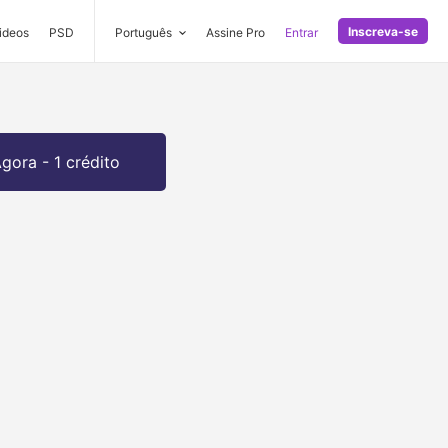
Inscreva-se
ideos
PSD
Português
Assine Pro
Entrar
gora - 1 crédito