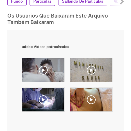
Fundo
Partículas
Saltando De Partículas
4k
M
Os Usuarios Que Baixaram Este Arquivo
Também Baixaram
adobe Vídeos patrocinados