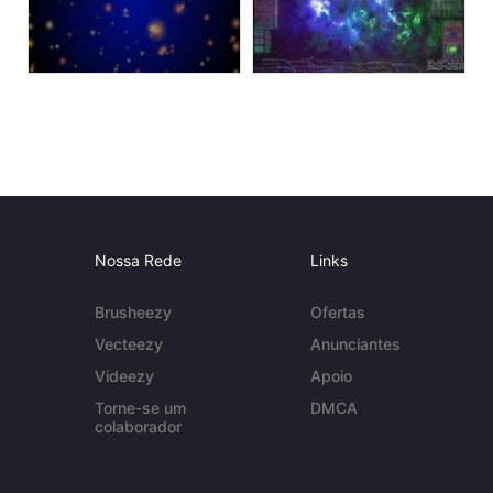
Nossa Rede
Links
Brusheezy
Ofertas
Vecteezy
Anunciantes
Videezy
Apoio
Torne-se um
DMCA
colaborador