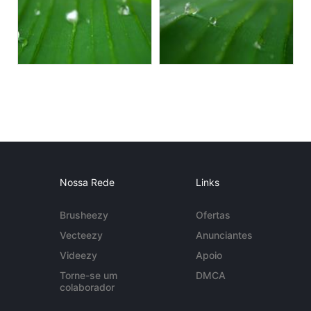
Nossa Rede
Links
Brusheezy
Ofertas
Vecteezy
Anunciantes
Videezy
Apoio
Torne-se um
DMCA
colaborador