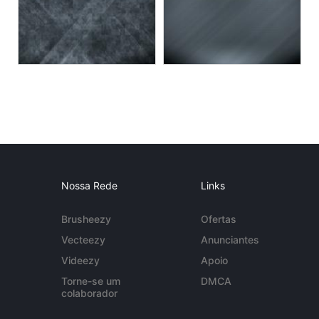
Nossa Rede
Links
Brusheezy
Ofertas
Vecteezy
Anunciantes
Videezy
Apoio
Torne-se um
DMCA
colaborador