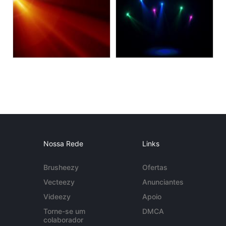
Nossa Rede
Links
Brusheezy
Ofertas
Vecteezy
Anunciantes
Videezy
Apoio
Torne-se um
DMCA
colaborador