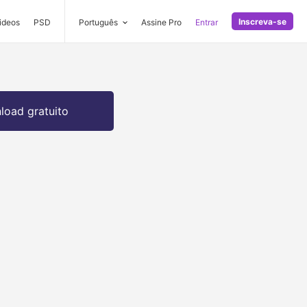
Inscreva-se
ideos
PSD
Português
Assine Pro
Entrar
oad gratuito