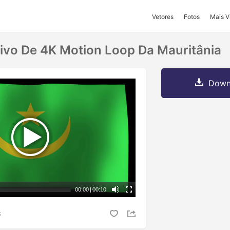
Vetores
Fotos
Mais V
ivo De 4K Motion Loop Da Mauritânia
Downl
00:00
|
00:10
S