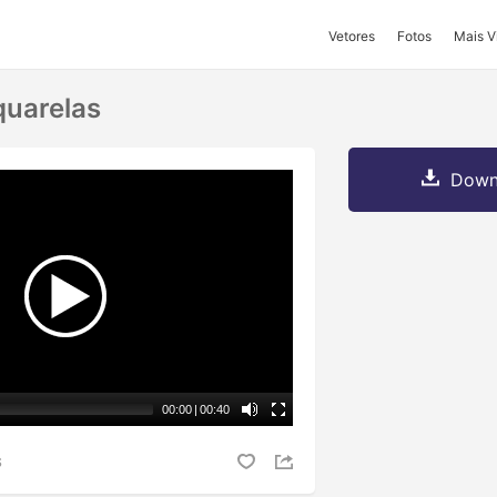
Vetores
Fotos
Mais V
quarelas
Downl
00:00
|
00:40
S