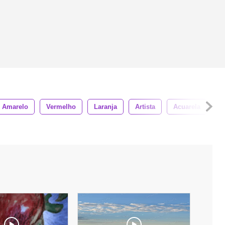
Amarelo
Vermelho
Laranja
Artista
Acuarela
C