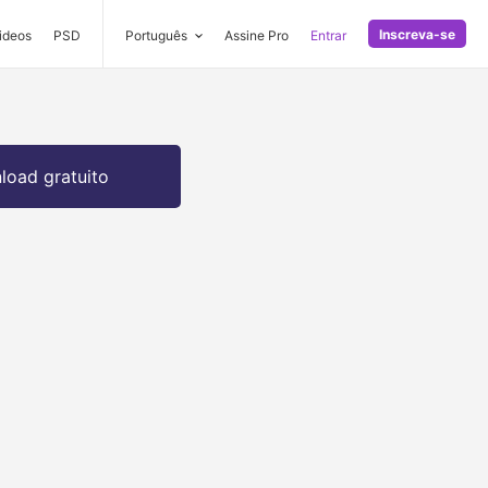
Inscreva-se
ideos
PSD
Português
Assine Pro
Entrar
oad gratuito