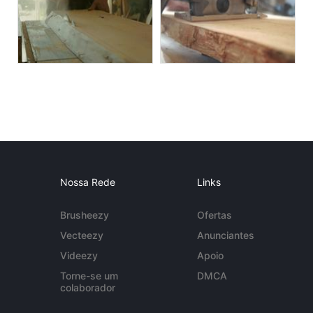
Nossa Rede
Links
Brusheezy
Ofertas
Vecteezy
Anunciantes
Videezy
Apoio
Torne-se um
DMCA
colaborador