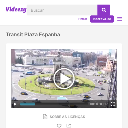
Entrar
Inscreva-se
Transit Plaza Espanha
00:00
|
00:17
SOBRE AS LICENÇAS