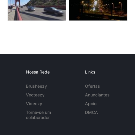
Nossa Rede
Links
Brusheezy
Ofertas
Vecteezy
Anunciantes
Videezy
Apoio
Torne-se um
DMCA
colaborador