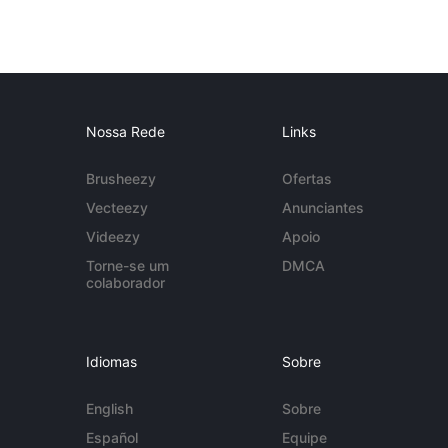
Nossa Rede
Links
Brusheezy
Ofertas
Vecteezy
Anunciantes
Videezy
Apoio
Torne-se um
DMCA
colaborador
Idiomas
Sobre
English
Sobre
Español
Equipe