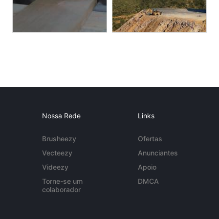
Nossa Rede
Links
Brusheezy
Ofertas
Vecteezy
Anunciantes
Videezy
Apoio
Torne-se um
DMCA
colaborador