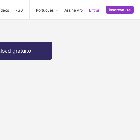
Inscreva-se
ideos
PSD
Português
Assine Pro
Entrar
oad gratuito