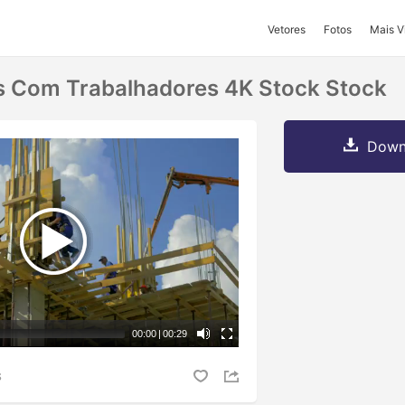
Vetores
Fotos
Mais V
s Com Trabalhadores 4K Stock Stock
Downl
00:00
|
00:29
S