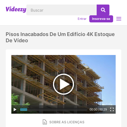
Entrar
Inscreva-se
Pisos Inacabados De Um Edifício 4K Estoque
De Vídeo
00:00
|
00:29
SOBRE AS LICENÇAS