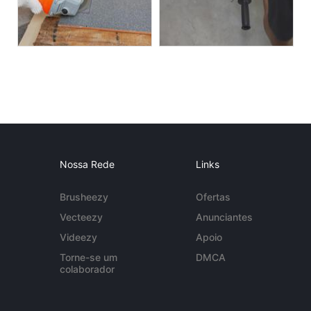
Nossa Rede
Links
Brusheezy
Ofertas
Vecteezy
Anunciantes
Videezy
Apoio
Torne-se um
DMCA
colaborador