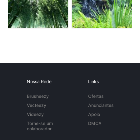
Nossa Rede
Links
Brusheezy
Ofertas
Vecteezy
Anunciantes
Videezy
Apoio
Torne-se um
DMCA
colaborador