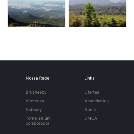
Nossa Rede
Links
Brusheezy
Ofertas
Vecteezy
Anunciantes
Videezy
Apoio
Torne-se um
DMCA
colaborador