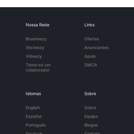
Nossa Rede
Links
Brusheezy
Ofertas
Vecteezy
Anunciantes
Videezy
Apoio
Torne-se um
DMCA
colaborador
Idiomas
Sobre
English
Sobre
Español
Equipe
Português
Blogue
Deutsch
Contato