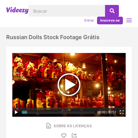
Entrar
Inscreva-se
Russian Dolls Stock Footage Grátis
00:00
|
00:52
SOBRE AS LICENÇAS