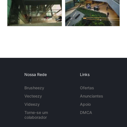
Nossa Rede
Links
Brusheezy
Ofertas
Vecteezy
Anunciantes
Videezy
Apoio
Torne-se um
DMCA
colaborador