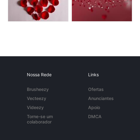
Nossa Rede
Links
Brusheezy
Ofertas
Vecteezy
Anunciantes
Videezy
Apoio
Torne-se um
DMCA
colaborador