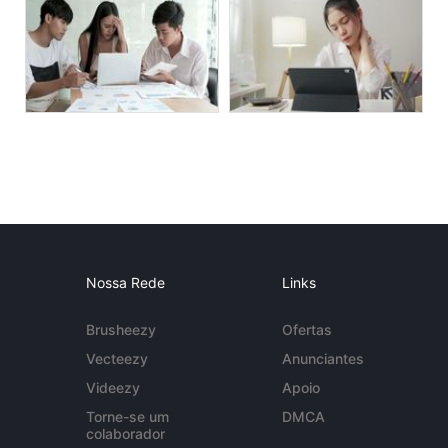
Nossa Rede
Links
Brusheezy
Ofertas
Vecteezy
Anunciantes
Videezy
Apoio
Torne-se um
DMCA
colaborador