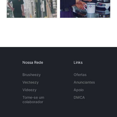
Nossa Rede
Links
Brusheezy
Ofertas
Vecteezy
Anunciantes
Videezy
Apoio
Torne-se um
DMCA
colaborador