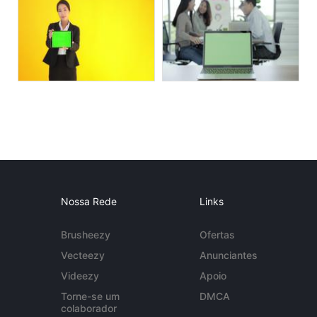
Nossa Rede
Links
Brusheezy
Ofertas
Vecteezy
Anunciantes
Videezy
Apoio
Torne-se um
DMCA
colaborador