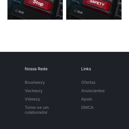
Nossa Rede
Links
Brusheezy
Ofertas
Vecteezy
Anunciantes
Videezy
Apoio
Torne-se um
DMCA
colaborador