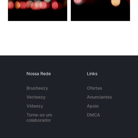
Nossa Rede
Links
Brusheezy
Ofertas
Vecteezy
Anunciantes
Videezy
Apoio
Torne-se um
DMCA
colaborador