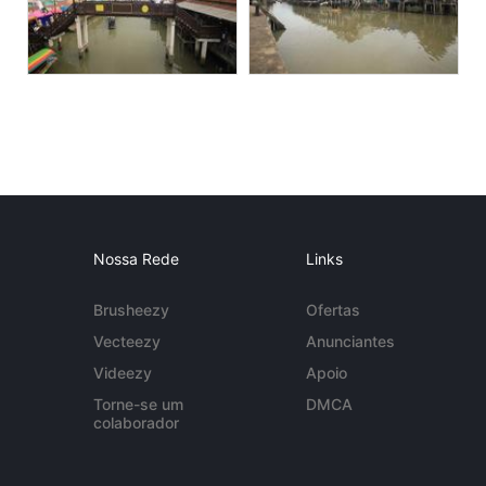
Nossa Rede
Links
Brusheezy
Ofertas
Vecteezy
Anunciantes
Videezy
Apoio
Torne-se um
DMCA
colaborador