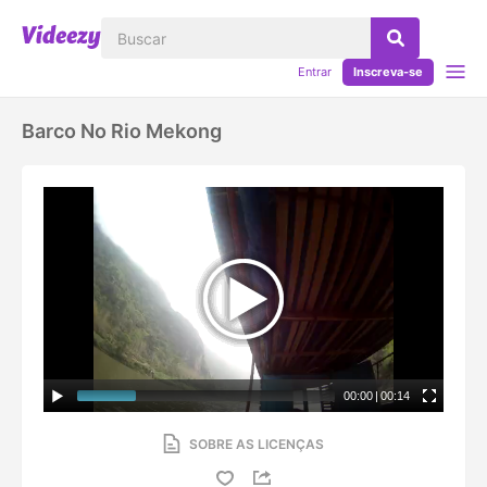
Entrar
Inscreva-se
Barco No Rio Mekong
00:00
|
00:14
SOBRE AS LICENÇAS