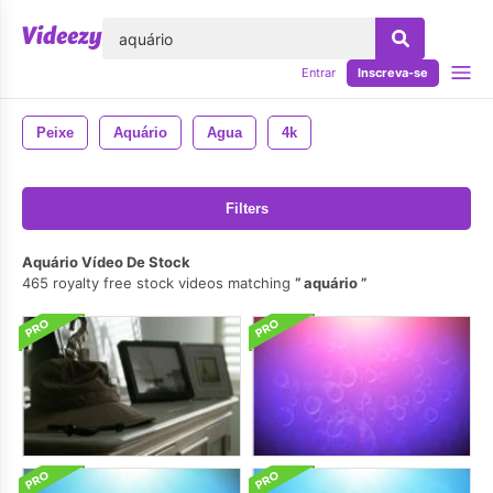
echar
Entrar
Inscreva-se
Peixe
Aquário
Agua
4k
Filters
Aquário Vídeo De Stock
465 royalty free stock videos matching
aquário