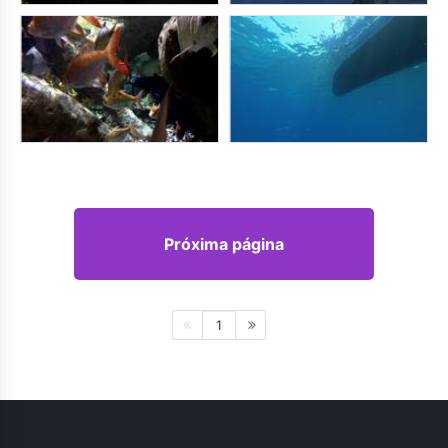
Próxima página
1