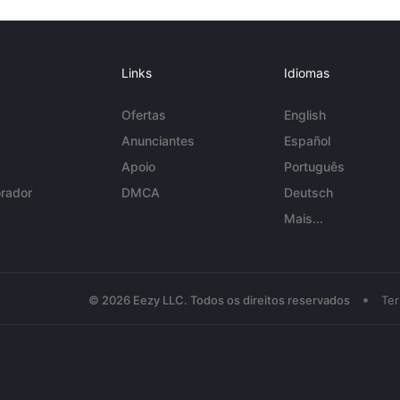
Links
Idiomas
Ofertas
English
Anunciantes
Español
Apoio
Português
rador
DMCA
Deutsch
Mais...
•
© 2026 Eezy LLC. Todos os direitos reservados
Te