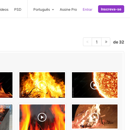
Inscreva-se
ideos
PSD
Português
Assine Pro
Entrar
de 32
1