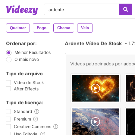
Queimar
Fogo
Chama
Vela
Ordenar por:
Ardente Vídeo De Stock
-
1.7
Melhor Resultados
O mais novo
Vídeos patrocinados por
adob
Tipo de arquivo
Vídeo de Stock
After Effects
Tipo de licença:
Standard
Premium
Creative Commons
Uso Editorial