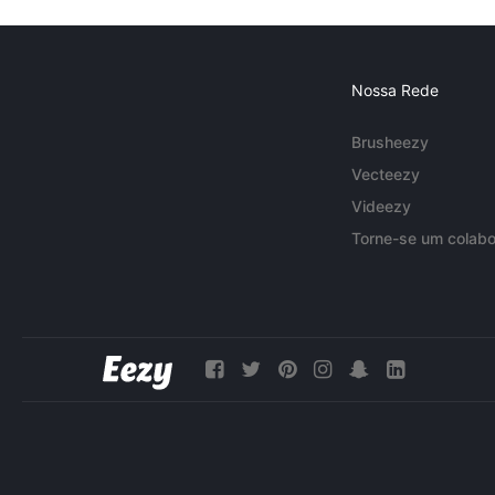
Nossa Rede
Brusheezy
Vecteezy
Videezy
Torne-se um colabo