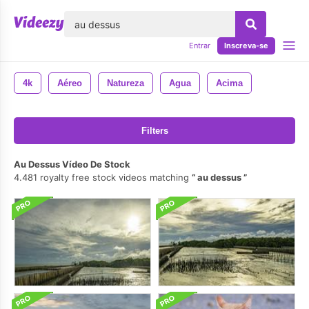
echar
Entrar
Inscreva-se
4k
Aéreo
Natureza
Agua
Acima
Filters
Au Dessus Vídeo De Stock
4.481 royalty free stock videos matching
au dessus