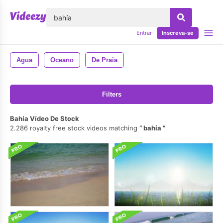
echar
Entrar
Inscreva-se
Agua
Oceano
De Praia
Filters
Bahía Vídeo De Stock
2.286 royalty free stock videos matching
bahía