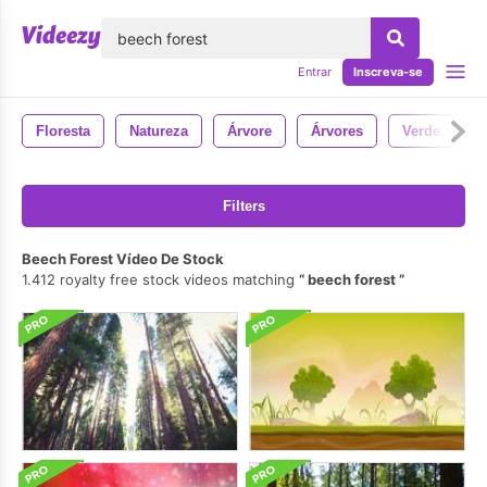
echar
Entrar
Inscreva-se
Floresta
Natureza
Árvore
Árvores
Verde
Filters
Beech Forest Vídeo De Stock
1.412 royalty free stock videos matching
beech forest