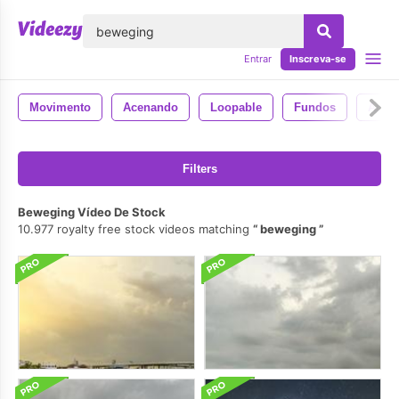
echar
Entrar
Inscreva-se
Movimento
Acenando
Loopable
Fundos
Anim
Filters
Beweging Vídeo De Stock
10.977 royalty free stock videos matching
beweging