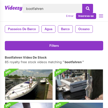
echar
Entrar
Inscreva-se
Passeios De Barco
Agua
Barco
Oceano
Filters
Bootfahren Vídeo De Stock
85 royalty free stock videos matching
bootfahren