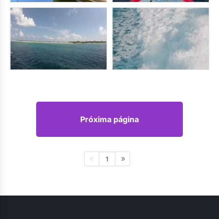
Próxima página
1