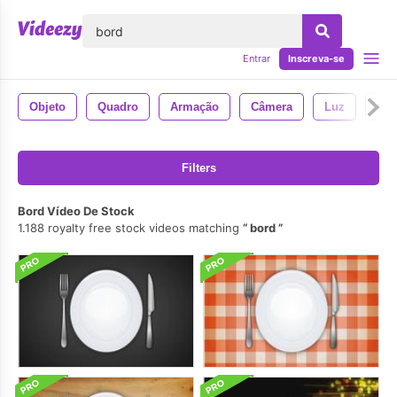
echar
Entrar
Inscreva-se
Objeto
Quadro
Armação
Câmera
Luz
Hol
Filters
Bord Vídeo De Stock
1.188 royalty free stock videos matching
bord