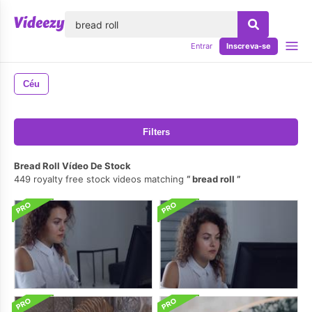
echar
Entrar
Inscreva-se
Céu
Filters
Bread Roll Vídeo De Stock
449 royalty free stock videos matching
bread roll