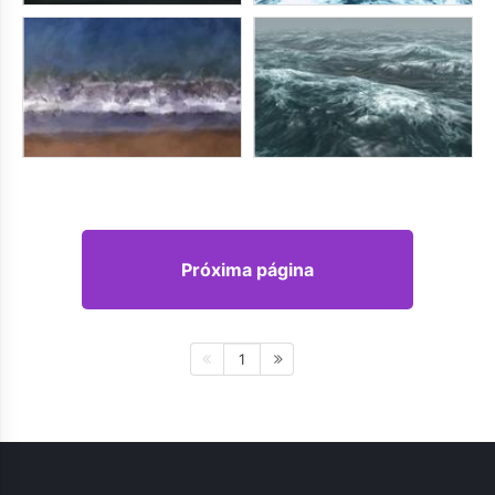
Próxima página
1